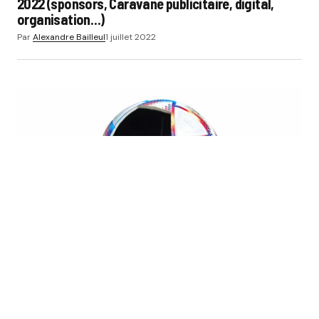
2022 (sponsors, Caravane publicitaire, digital,
organisation…)
Par
Alexandre Bailleul
1 juillet 2022
ACTUS
EQUIPEMENTIERS
FOOTBALL
Qatar 2022 – adidas dévoile le ballon connecté qui
sera utilisé pendant les matchs pour les hors-jeux
Par
Alexandre Bailleul
1 juillet 2022