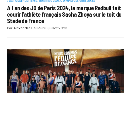
ACTUS
ATHLÉTISME / RUNNING
JEUX OLYMPIQUES
PARIS 2024
A 1 an des JO de Paris 2024, la marque Redbull fait
courir l’athlète français Sasha Zhoya sur le toit du
Stade de France
Par
Alexandre Bailleul
26 juillet 2023
ACTUS
JEUX OLYMPIQUES
MONEY & ÉCONOMIE DU SPORT
PARIS 2024
Paris 2024 – Le montant des primes pour les
athlètes français en cas de médaille aux Jeux