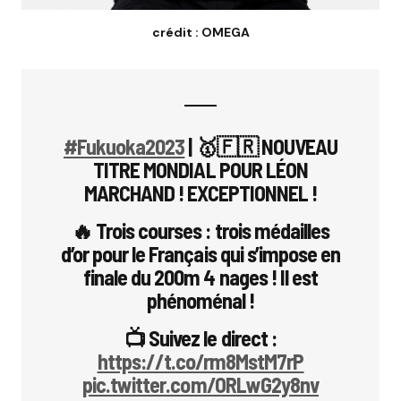
crédit : OMEGA
#Fukuoka2023
| 🥇🇫🇷 NOUVEAU
TITRE MONDIAL POUR LÉON
MARCHAND ! EXCEPTIONNEL !
🔥 Trois courses : trois médailles
d’or pour le Français qui s’impose en
finale du 200m 4 nages ! Il est
phénoménal !
📺 Suivez le direct :
https://t.co/rm8MstM7rP
pic.twitter.com/ORLwG2y8nv