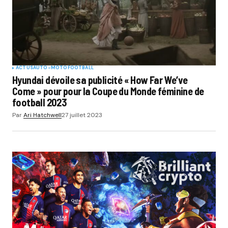
ACTUS
AUTO-MOTO
FOOTBALL
Hyundai dévoile sa publicité « How Far We’ve
Come » pour pour la Coupe du Monde féminine de
football 2023
Par
Ari Hatchwell
27 juillet 2023