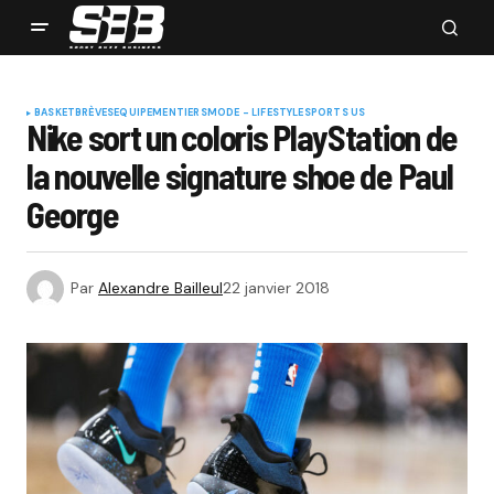
BASKET
BRÈVES
EQUIPEMENTIERS
MODE - LIFESTYLE
SPORTS US
Nike sort un coloris PlayStation de
la nouvelle signature shoe de Paul
George
Par
Alexandre Bailleul
22 janvier 2018