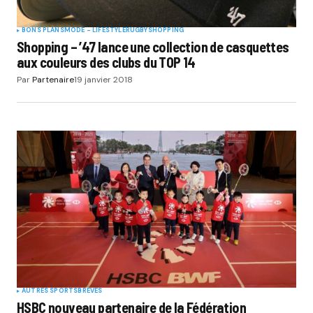
BONS PLANS
MODE - LIFESTYLE
RUGBY
SHOPPING
Shopping – ’47 lance une collection de casquettes
aux couleurs des clubs du TOP 14
Par
Partenaire
19 janvier 2018
AUTRES SPORTS
BRÈVES
HSBC nouveau partenaire de la Fédération