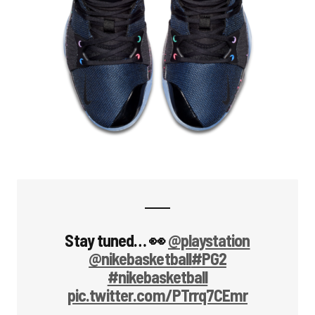
Stay tuned… 👀
@playstation
@nikebasketball
#PG2
#nikebasketball
pic.twitter.com/PTrrq7CEmr