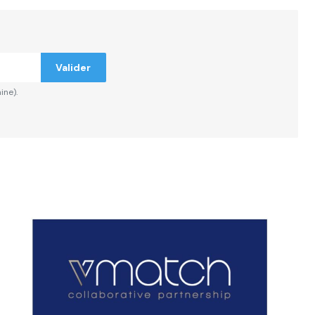
Valider
ine).