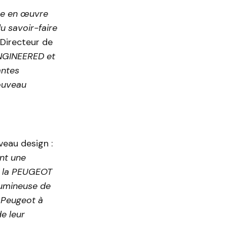
se en œuvre
u savoir-faire
 Directeur de
NGINEERED et
antes
nouveau
eau design :
ont une
r la PEUGEOT
lumineuse de
e Peugeot à
e leur