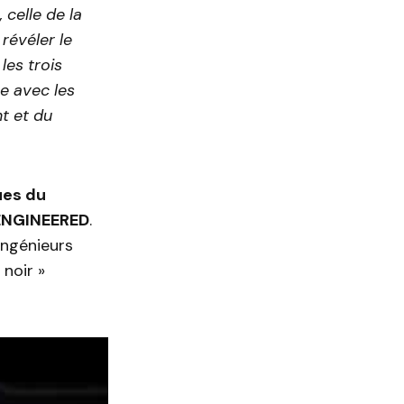
celle de la
révéler le
les trois
ne avec les
t et du
ues du
 ENGINEERED
.
 ingénieurs
 noir »