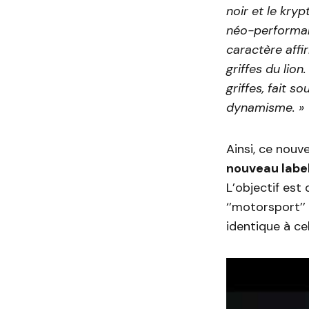
noir et le kry
néo-performanc
caractère affi
griffes du lio
griffes, fait 
dynamisme. »
Ainsi, ce nouv
nouveau labe
L’objectif est
‘’motorsport’’
identique à ce