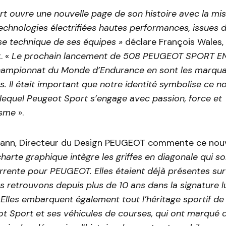
t ouvre une nouvelle page de son histoire avec la mi
echnologies électrifiées hautes performances, issues d
ise technique de ses équipes »
déclare François Wales,
. «
Le prochain lancement de 508 PEUGEOT SPORT E
championnat du Monde d’Endurance en sont les marqu
s. Il était important que notre identité symbolise ce 
lequel Peugeot Sport s’engage avec passion, force et
isme
».
ann, Directeur du Design PEUGEOT commente ce nouv
charte graphique intègre
les griffes en diagonale qui s
urrente pour PEUGEOT. Elles étaient déjà présentes su
s retrouvons depuis plus de 10 ans dans la signature 
 Elles embarquent également tout l’héritage sportif d
t Sport et ses véhicules de courses, qui ont marqué d