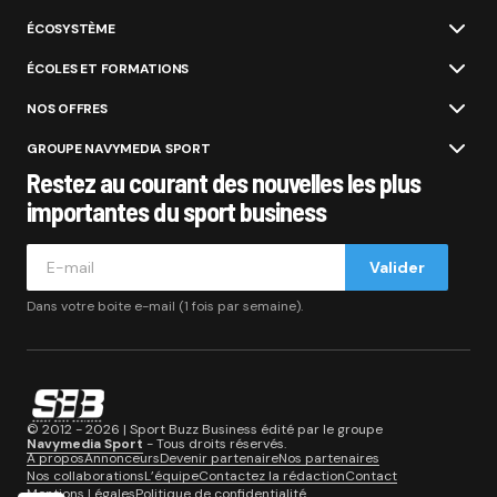
ÉCOSYSTÈME
ÉCOLES ET FORMATIONS
NOS OFFRES
GROUPE NAVYMEDIA SPORT
Restez au courant des nouvelles les plus
importantes du sport business
Valider
Dans votre boite e-mail (1 fois par semaine).
© 2012 - 2026 | Sport Buzz Business édité par le groupe
Navymedia Sport
- Tous droits réservés.
A propos
Annonceurs
Devenir partenaire
Nos partenaires
Nos collaborations
L’équipe
Contactez la rédaction
Contact
Mentions Légales
Politique de confidentialité