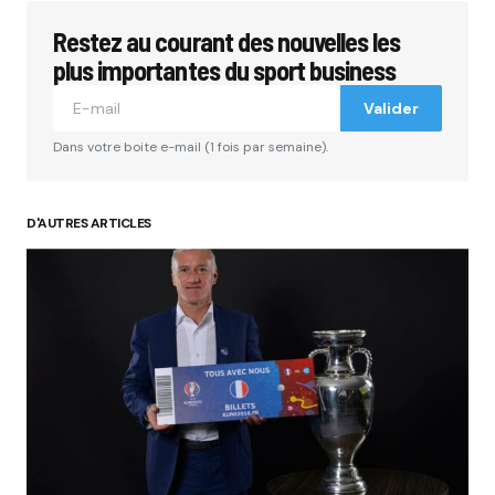
Restez au courant des nouvelles les
Votre adresse e-mail ne sera pas publiée.
Les
champs obligatoires sont indiqués avec
*
plus importantes du sport business
Valider
Comment
*
Dans votre boite e-mail (1 fois par semaine).
D'AUTRES ARTICLES
Your Name
*
Your E-mail
*
Submit Comment