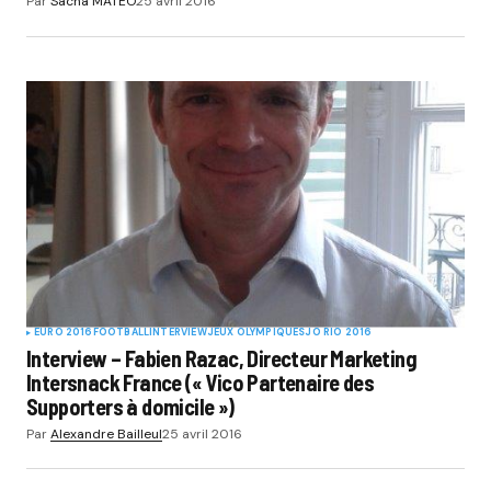
Par
Sacha MATEO
25 avril 2016
EURO 2016
FOOTBALL
INTERVIEW
JEUX OLYMPIQUES
JO RIO 2016
Interview – Fabien Razac, Directeur Marketing
Intersnack France (« Vico Partenaire des
Supporters à domicile »)
Par
Alexandre Bailleul
25 avril 2016