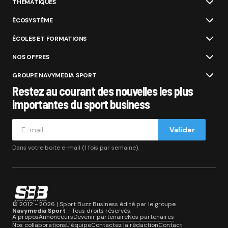
THÉMATIQUES
ÉCOSYSTÈME
ÉCOLES ET FORMATIONS
NOS OFFRES
GROUPE NAVYMEDIA SPORT
Restez au courant des nouvelles les plus
importantes du sport business
Valider
Dans votre boite e-mail (1 fois par semaine).
© 2012 - 2026 | Sport Buzz Business édité par le groupe
Navymedia Sport
- Tous droits réservés.
A propos
Annonceurs
Devenir partenaire
Nos partenaires
Nos collaborations
L’équipe
Contactez la rédaction
Contact