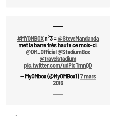
#MYOMBOX
n°3 =
@SteveMandanda
met la barre très haute ce mois-ci.
@OM_Officiel
@StadiumBox
@travelstadium
pic.twitter.com/udPicTmnQD
— MyOMbox (@MyOMBox1)
7 mars
2016