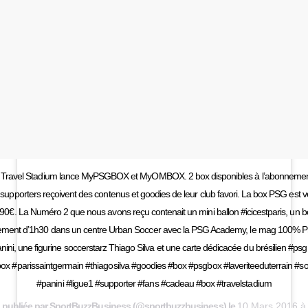
é Travel Stadium lance MyPSGBOX et MyOMBOX. 2 box disponibles à l’abonneme
 supporters reçoivent des contenus et goodies de leur club favori. La box PSG est
,90€. La Numéro 2 que nous avons reçu contenait un mini ballon #icicestparis, un 
ement d’1h30 dans un centre Urban Soccer avec la PSG Academy, le mag 100% 
ini, une figurine soccerstarz Thiago Silva et une carte dédicacée du brésilien #p
x #parissaintgermain #thiagosilva #goodies #box #psgbox #laveriteeduterrain #so
#panini #ligue1 #supporter #fans #cadeau #box #travelstadium
 publiée par SportBuzzBusiness (@sportbuzzbusiness) le
10 Mars 2016 à