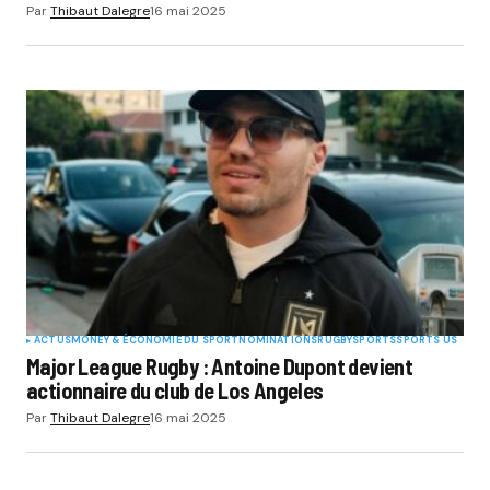
Par
Thibaut Dalegre
16 mai 2025
ACTUS
MONEY & ÉCONOMIE DU SPORT
NOMINATIONS
RUGBY
SPORTS
SPORTS US
Major League Rugby : Antoine Dupont devient
actionnaire du club de Los Angeles
Par
Thibaut Dalegre
16 mai 2025