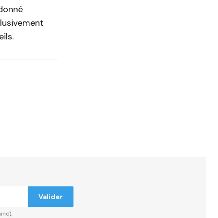
 donné
clusivement
ils.
Valider
ine).