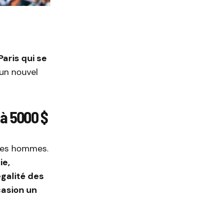
aris qui se
 un nouvel
à 5000 $
 des hommes.
ie,
égalité des
casion un