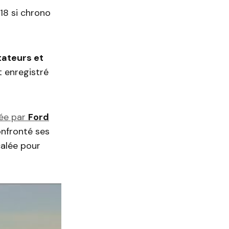
18 si chrono
tateurs et
t enregistré
née par
Ford
onfronté ses
calée pour