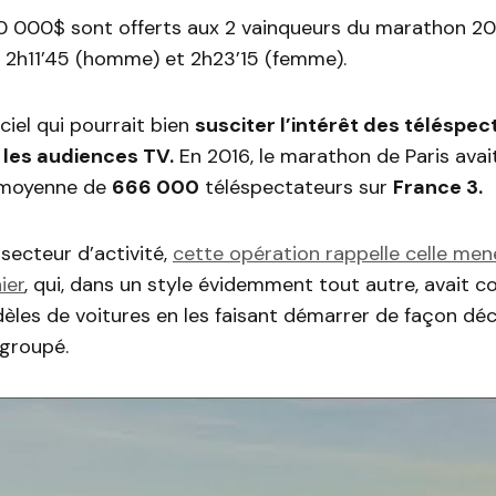
40 000$ sont offerts aux 2 vainqueurs du marathon 20
 2h11’45 (homme) et 2h23’15 (femme).
iciel qui pourrait bien
susciter l’intérêt des téléspec
 les audiences TV.
En 2016, le marathon de Paris avai
 moyenne de
666 000
téléspectateurs sur
France 3.
secteur d’activité,
cette opération rappelle celle me
ier
, qui, dans un style évidemment tout autre, avait c
èles de voitures en les faisant démarrer de façon dé
h groupé.