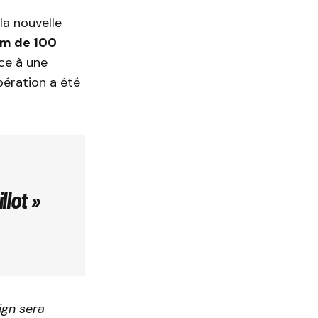
la nouvelle
m de 100
âce à une
pération a été
llot »
ign sera