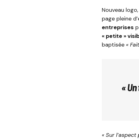
Nouveau logo, 
page pleine d’
entreprises
po
« petite » visib
baptisée
« Fai
« Un 
« Sur l’aspect