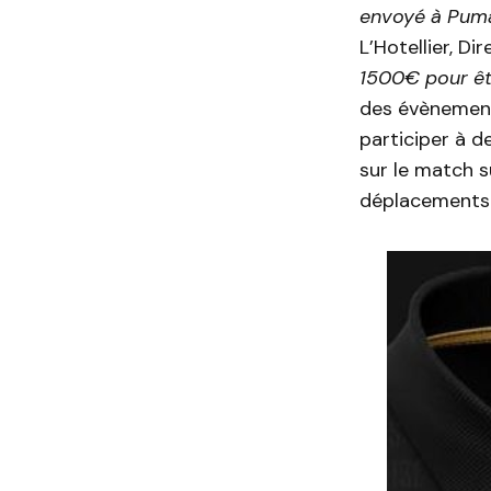
envoyé à Puma
L’Hotellier, D
1500€ pour êtr
des évènement
participer à 
sur le match 
déplacements a