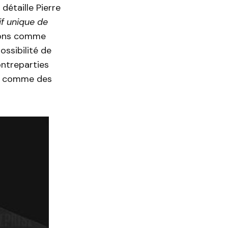
détaille Pierre
f unique de
tions comme
ssibilité de
ontreparties
uy comme des