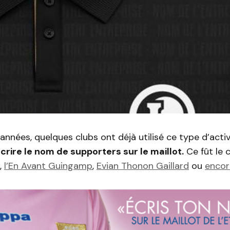
années, quelques clubs ont déjà utilisé ce type d’acti
crire le nom de supporters sur le maillot.
Ce fût le 
,
l’En Avant Guingamp
,
Evian Thonon Gaillard
ou
encor