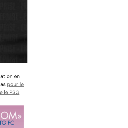
vation en
cas
pour le
e le PSG
.