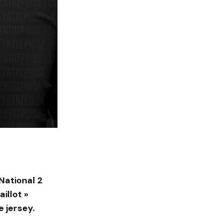
National 2
illot »
e jersey.