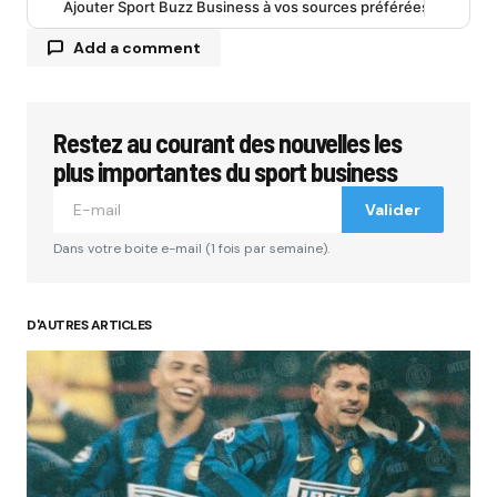
Ajouter Sport Buzz Business à vos sources préférées
Add a comment
Restez au courant des nouvelles les
Votre adresse e-mail ne sera pas publiée.
Les
champs obligatoires sont indiqués avec
*
plus importantes du sport business
Valider
Comment
*
Dans votre boite e-mail (1 fois par semaine).
D'AUTRES ARTICLES
Your Name
*
Your E-mail
*