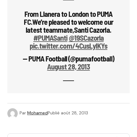
From Llanera to London to PUMA
FC.We’re pleased to welcome our
latest teammate,Santi Cazorla.
#PUMASanti
@19SCazorla
pic.twitter.com/4CusLyIKYs
— PUMA Football (@pumafootball)
August 28, 2013
Par
Mohamed
Publié
août 28, 2013