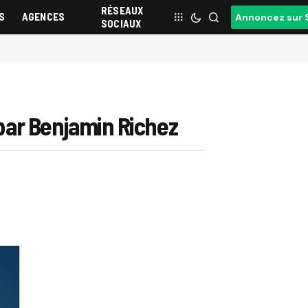
RÉSEAUX
S
AGENCES
Annoncez sur 
SOCIAUX
 par Benjamin Richez