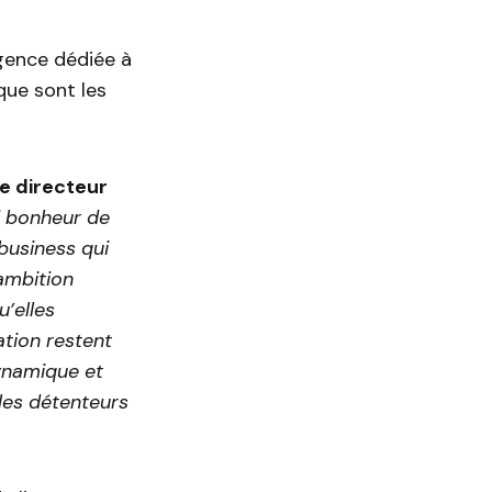
agence dédiée à
que sont les
le directeur
i bonheur de
 business qui
ambition
’elles
ation restent
ynamique et
les détenteurs