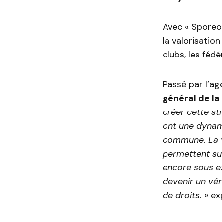
Avec « Sporeo 
la valorisatio
clubs, les féd
Passé par l’ag
général de la
créer cette st
ont une dynam
commune. La va
permettent sur
encore sous e
devenir un vér
de droits. »
ex