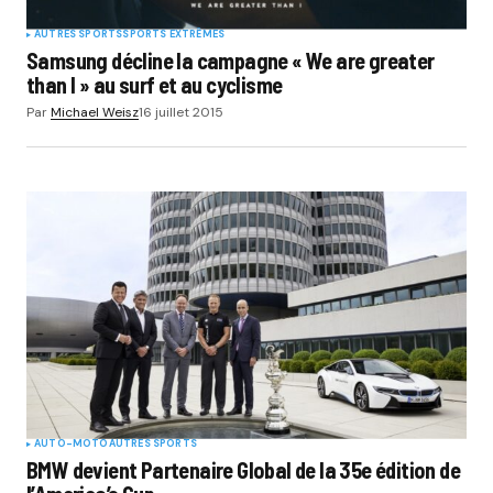
AUTRES SPORTS
SPORTS EXTRÊMES
Samsung décline la campagne « We are greater
than I » au surf et au cyclisme
Par
Michael Weisz
16 juillet 2015
AUTO-MOTO
AUTRES SPORTS
BMW devient Partenaire Global de la 35e édition de