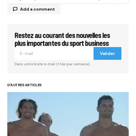
Add a comment
Restez au courant des nouvelles les
Votre adresse e-mail ne sera pas publiée.
Les
champs obligatoires sont indiqués avec
*
plus importantes du sport business
Valider
Comment
*
Dans votre boite e-mail (1 fois par semaine).
D'AUTRES ARTICLES
Your Name
*
Your E-mail
*
Submit Comment