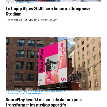
ACTUS
AUTRES SPORTS
Le Cojop Alpes 2030 sera lancé au Groupama
Stadium
Par
Mathieu Portogallo
12 février 2025
ACTUS
FINANCEMENT & INVESTISSEMENT
SPORTS
STARTUPS & ENTREPRENEURIAT
ScorePlay lève 13 millions de dollars pour
transformer les médias sportifs