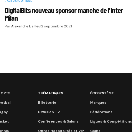
ACTUS
FOOTBALL
DigitalBits nouveau sponsor manche de l’Inter
Milan
Par
Alexandre Bailleul
2 septembre 2021
PORTS
THÉMATIQUES
ÉCOSYSTÈME
otball
Billetterie
Marques
ugby
Diffusion TV
Fédérations
asket
Conférences & Salons
Ligues & Compétitions
ennis
Offres Hospitalités et VIP
Clubs