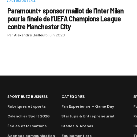
ACTUS
FOOTBALL
Paramount+ sponsor maillot de l’Inter Milan
pour la finale de l’UEFA Champions League
contre Manchester City
Par
Alexandre Bailleul
5 juin 2023
SPORT BUZZ BUSINESS
CATÉGORIES
S
Rubriques et sports
Fan Experience – Game Day
Fo
Calendrier Sport 2026
Startups & Entrepreneuriat
R
Écoles et formations
Stades & Arenas
B
Agences communication
Equipementiers
T