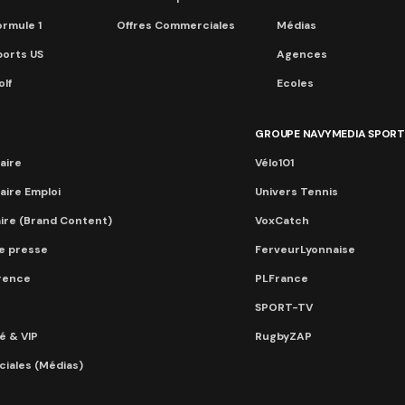
ormule 1
Offres Commerciales
Médias
ports US
Agences
lf
Ecoles
GROUPE NAVYMEDIA SPORT
aire
Vélo101
aire Emploi
Univers Tennis
aire (Brand Content)
VoxCatch
e presse
FerveurLyonnaise
érence
PLFrance
SPORT-TV
té & VIP
RugbyZAP
iales (Médias)