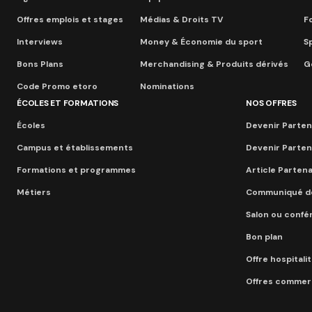
Offres emplois et stages
Médias & Droits TV
F
Interviews
Money & Économie du sport
S
Bons Plans
Merchandising & Produits dérivés
Go
Code Promo etoro
Nominations
ÉCOLES ET FORMATIONS
NOS OFFRES
Écoles
Devenir Parten
Campus et établissements
Devenir Parten
Formations et programmes
Article Parten
Métiers
Communiqué d
Salon ou conf
Bon plan
Offre hospitali
Offres commerc