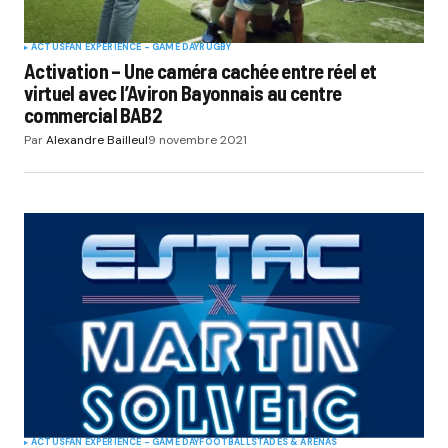
ACTUS
FAN EXPERIENCE - GAME DAY
RUGBY
Activation – Une caméra cachée entre réel et
virtuel avec l’Aviron Bayonnais au centre
commercial BAB2
Par
Alexandre Bailleul
9 novembre 2021
ACTUS
FAN EXPERIENCE - GAME DAY
FOOTBALL
STADES & ARENAS