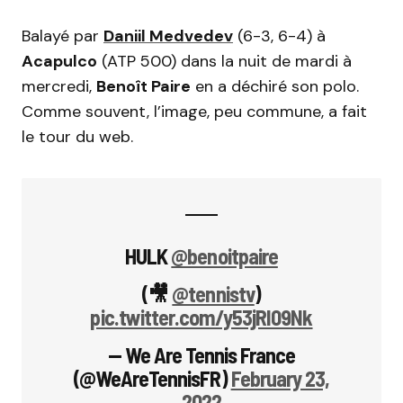
Balayé par
Daniil Medvedev
(6-3, 6-4) à
Acapulco
(ATP 500) dans la nuit de mardi à
mercredi,
Benoît Paire
en a déchiré son polo.
Comme souvent, l’image, peu commune, a fait
le tour du web.
HULK
@benoitpaire
(🎥
@tennistv
)
pic.twitter.com/y53jRI09Nk
— We Are Tennis France
(@WeAreTennisFR)
February 23,
2022