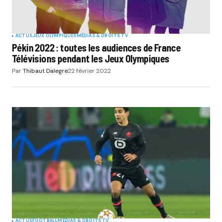
ACTUS
JEUX OLYMPIQUES
MÉDIAS & DROITS TV
Pékin 2022 : toutes les audiences de France
Télévisions pendant les Jeux Olympiques
Par
Thibaut Dalegre
22 février 2022
ACTUS
FOOTBALL
MÉDIAS & DROITS TV