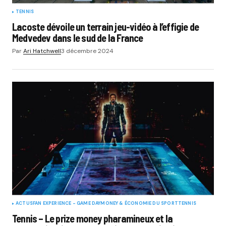
TENNIS
Lacoste dévoile un terrain jeu-vidéo à l’effigie de
Medvedev dans le sud de la France
Par
Ari Hatchwell
3 décembre 2024
ACTUS
FAN EXPERIENCE - GAME DAY
MONEY & ÉCONOMIE DU SPORT
TENNIS
Tennis – Le prize money pharamineux et la