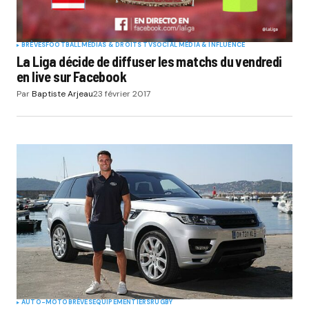
BRÈVES
FOOTBALL
MÉDIAS & DROITS TV
SOCIAL MÉDIA & INFLUENCE
La Liga décide de diffuser les matchs du vendredi
en live sur Facebook
Par
Baptiste Arjeau
23 février 2017
AUTO-MOTO
BRÈVES
EQUIPEMENTIERS
RUGBY