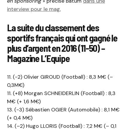
en sponsoring
» précise Batum
dans une
interview pour le mag.
La suite du classement des
sportifs français qui ont gagné le
plus d’argent en 2016 (11-50) –
Magazine L’Equipe
11. (-2) Olivier GIROUD (Football) : 8,3 M€ (–
0,3M€)
11. (+8) Morgan SCHNEIDERLIN (Football) : 8,3
M€ (+ 1,6 M€)
13. (-3) Sébastien OGIER (Automobile) : 8,1 M€
(+ 0,4 M€)
14. (–2) Hugo LLORIS (Football) : 7,2 M€ (– 0,1