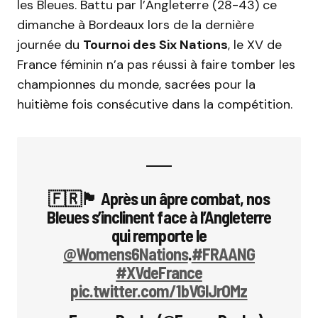
les Bleues. Battu par l’Angleterre (28-43) ce
dimanche à Bordeaux lors de la dernière
journée du
Tournoi des Six Nations
, le XV de
France féminin n’a pas réussi à faire tomber les
championnes du monde, sacrées pour la
huitième fois consécutive dans la compétition.
🇫🇷🏴󠁧󠁢󠁥󠁮󠁧󠁿 Après un âpre combat, nos
Bleues s’inclinent face à l’Angleterre
qui remporte le
@Womens6Nations
.
#FRAANG
#XVdeFrance
pic.twitter.com/1bVGlJrOMz