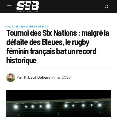
ACTUS
RUGBY
STADES & ARENAS
Tournoi des Six Nations : malgré la
défaite des Bleues, le rugby
féminin français bat un record
historique
Par
Thibaut Dalegre
17 mai 2026