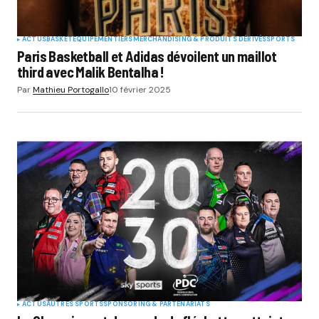
ACTUS
BASKET
EQUIPEMENTIERS
MERCHANDISING & PRODUITS DÉRIVÉS
SPORTS
Paris Basketball et Adidas dévoilent un maillot
third avec Malik Bentalha !
Par
Mathieu Portogallo
10 février 2025
ACTUS
AUTRES SPORTS
SPONSORING & PARTENARIATS