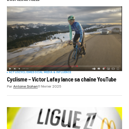
ACTUS
CYCLISME
SOCIAL MÉDIA & INFLUENCE
Cyclisme – Victor Lafay lance sa chaîne YouTube
Par
Antoine Siohan
11 février 2025