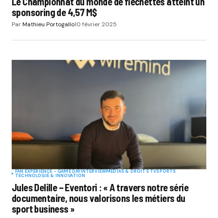
Le Championnat du monde de fléchettes atteint un
sponsoring de 4,57 M$
Par
Mathieu Portogallo
10 février 2025
FAN EXPERIENCE - GAME DAY
INTERVIEW
MÉDIAS & DROITS TV
SPORTS
TECHNOLOGIE & INNOVATION
Jules Delille – Eventori : « A travers notre série
documentaire, nous valorisons les métiers du
sport business »