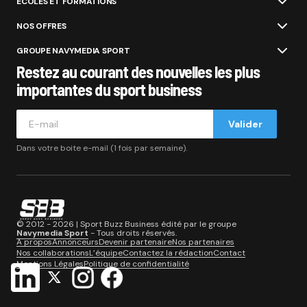
ÉCOLES ET FORMATIONS
NOS OFFRES
GROUPE NAVYMEDIA SPORT
Restez au courant des nouvelles les plus
importantes du sport business
Valider
Dans votre boite e-mail (1 fois par semaine).
© 2012 - 2026 | Sport Buzz Business édité par le groupe
Navymedia Sport
- Tous droits réservés.
A propos
Annonceurs
Devenir partenaire
Nos partenaires
Nos collaborations
L’équipe
Contactez la rédaction
Contact
Mentions Légales
Politique de confidentialité