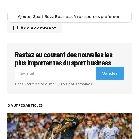
Ajouter Sport Buzz Business à vos sources préférées
Add a comment
Restez au courant des nouvelles les
Votre adresse e-mail ne sera pas publiée.
Les
champs obligatoires sont indiqués avec
*
plus importantes du sport business
Valider
Comment
*
Dans votre boite e-mail (1 fois par semaine).
D'AUTRES ARTICLES
Your Name
*
Your E-mail
*