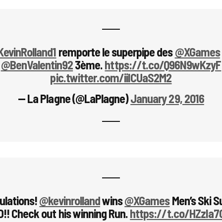
evinRolland1
remporte le superpipe des
@XGames
@BenValentin92
3ème.
https://t.co/Q96N9wKzyF
pic.twitter.com/iiICUaS2M2
— La Plagne (@LaPlagne)
January 29, 2016
ulations!
@kevinrolland
wins
@XGames
Men’s Ski S
!! Check out his winning Run.
https://t.co/HZzIa