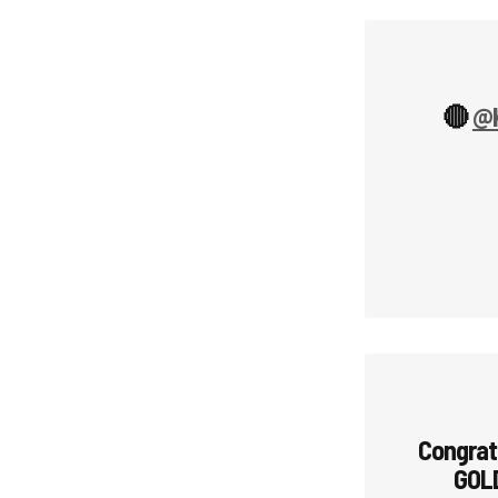
🔴
@K
Congrat
GOLD