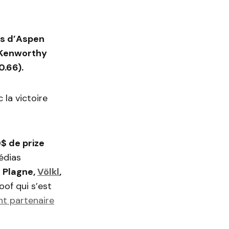
es d’Aspen
s Kenworthy
0.66).
 la victoire
$ de prize
édias
a Plagne,
Völkl
,
of qui s’est
nt partenaire