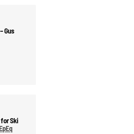
 – Gus
for Ski
SEpEq