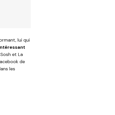
ormant, lui qui
 intéressant
 Sosh et La
 Facebook de
dans les