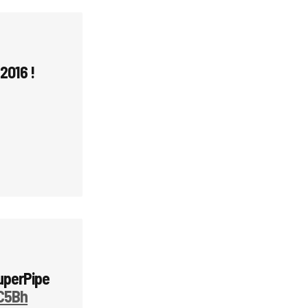
2016 !
uperPipe
7C5Bh