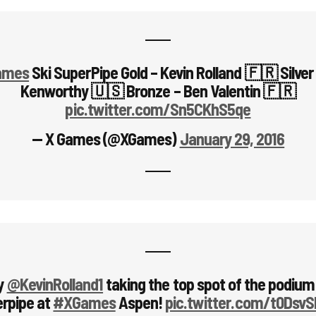
ames
Ski SuperPipe Gold – Kevin Rolland 🇫🇷 Silver
Kenworthy 🇺🇸 Bronze – Ben Valentin 🇫🇷
pic.twitter.com/Sn5CKhS5qe
— X Games (@XGames)
January 29, 2016
y
@KevinRolland1
taking the top spot of the podium 
rpipe at
#XGames
Aspen!
pic.twitter.com/t0Dsv