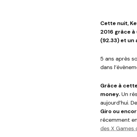
Cette nuit, K
2016 grâce à 
(92.33) et un 
5 ans après so
dans l’évènem
Grâce à cette
money.
Un rés
aujourd’hui. D
Giro ou encor
récemment eng
des X Games d