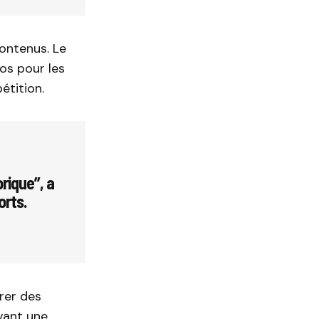
contenus. Le
os pour les
étition.
rique”, a
orts.
rer des
vant une