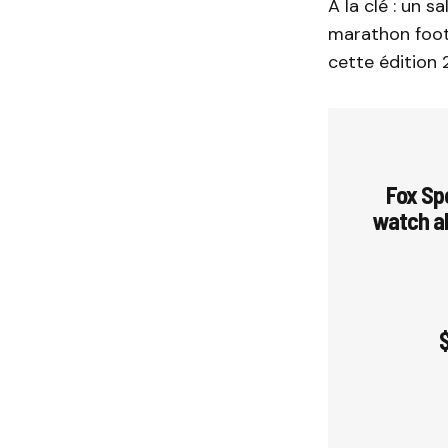
À la clé : un s
marathon footb
cette édition 
Fox Spo
watch al