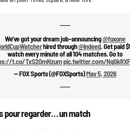
tallé en plein Times Square, à New York.
We’ve got your dream job–announcing
@foxone
orldCupWatcher
hired through
@indeed
. Get paid 
watch every minute of all 104 matches. Go to
ps://t.co/TxS2OmNzum
pic.twitter.com/NqGkRX
— FOX Sports (@FOXSports)
May 5, 2026
rs pour regarder… un match