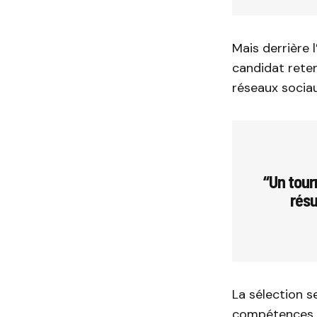
Mais derrière 
candidat rete
réseaux sociau
“Un tour
résu
La sélection s
compétences e