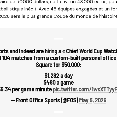
alaire de 50.000 dollars, soit environ 43.000 euros, pou
allistique inédit. Avec 48 équipes engagées et un for
2026 sera la plus grande Coupe du monde de l’histoire
rts and Indeed are hiring a « Chief World Cup Watc
l 104 matches from a custom-built personal office
Square for $50,000:
$1,282 a day
$480 a game
$5.34 per game minute
pic.twitter.com/1wsXTTyyF
— Front Office Sports (@FOS)
May 5, 2026