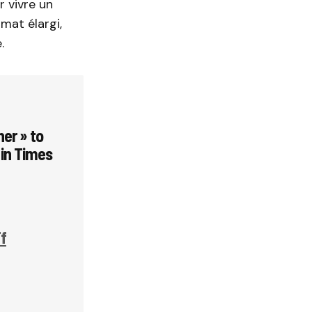
r vivre un
mat élargi,
.
her » to
 in Times
f