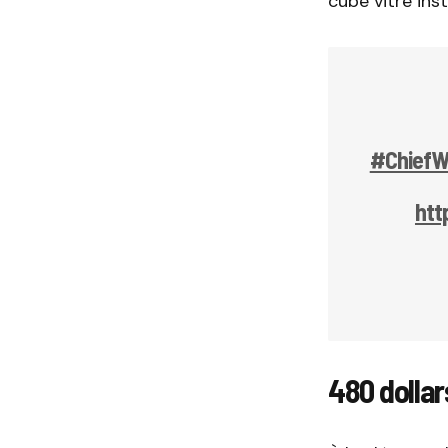
cube vitré ins
#ChiefW
htt
480 dolla