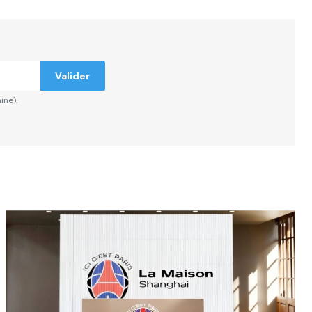
Valider
ine).