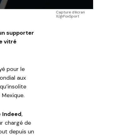
Capture d'écran
X/@FoxSport
un supporter
e vitré
yé pour le
Mondial aux
qu’insolite
u Mexique.
e
Indeed
,
ur chargé de
tout depuis un