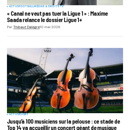
ACTUS
FOOTBALL
MÉDIAS & DROITS TV
« Canal ne veut pas tuer la Ligue 1 » : Maxime
Saada relance le dossier Ligue 1+
Par
Thibaut Dalegre
10 mai 2026
ACTUS
RUGBY
Jusqu’à 100 musiciens sur la pelouse : ce stade de
Top 14 va accueillir un concert géant de musique