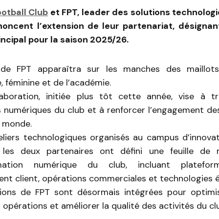
otball Club
et FPT, leader des solutions technolog
nnoncent l’extension de leur partenariat, désign
incipal pour la saison 2025/26.
de FPT apparaîtra sur les manches des maillot
, féminine et de l’académie.
laboration, initiée plus tôt cette année, vise à t
 numériques du club et à renforcer l’engagement de
e monde.
eliers technologiques organisés au campus d’innova
 les deux partenaires ont défini une feuille de 
mation numérique du club, incluant plateform
nt client, opérations commerciales et technologies 
ions de FPT sont désormais intégrées pour optimiser
s opérations et améliorer la qualité des activités du cl