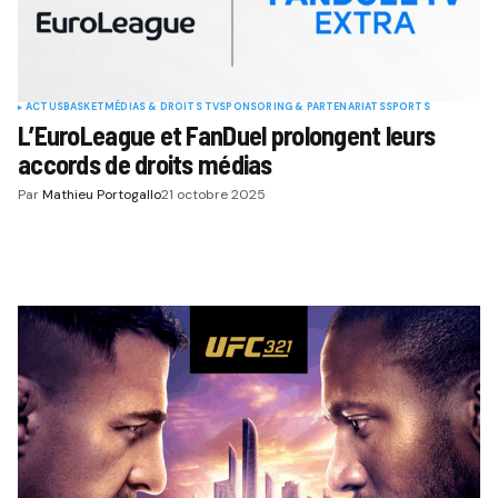
ACTUS
BASKET
MÉDIAS & DROITS TV
SPONSORING & PARTENARIATS
SPORTS
L’EuroLeague et FanDuel prolongent leurs
accords de droits médias
Par
Mathieu Portogallo
21 octobre 2025