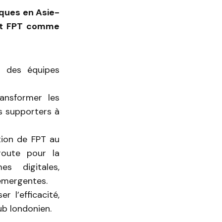
iques en Asie-
ant FPT comme
s des équipes
ransformer les
s supporters à
tion de FPT au
route pour la
es digitales,
émergentes.
 l’efficacité,
ub londonien.