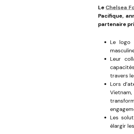
Le
Chelsea Fo
Pacifique, a
partenaire pr
Le logo 
masculine
Leur col
capacités
travers l
Lors d’at
Vietnam,
transfor
engageme
Les solut
élargir le