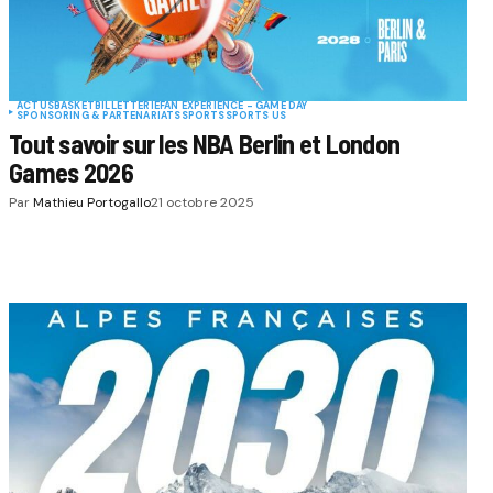
ACTUS
BASKET
BILLETTERIE
FAN EXPERIENCE - GAME DAY
SPONSORING & PARTENARIATS
SPORTS
SPORTS US
Tout savoir sur les NBA Berlin et London
Games 2026
Par
Mathieu Portogallo
21 octobre 2025