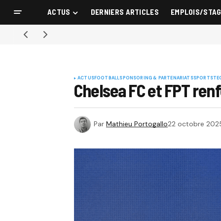
ACTUS
DERNIERS ARTICLES
EMPLOIS/STA
ACTUS
FOOTBALL
SPONSORING & PARTENARIATS
SPORTS
TE
Chelsea FC et FPT renf
Par
Mathieu Portogallo
22 octobre 202