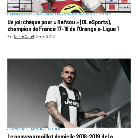
BRÈVES
ESPORT - GAMING
FOOTBALL
MONEY & ÉCONOMIE DU SPORT
Un joli chèque pour « Rafsou » (OL eSports),
champion de France 17-18 de l’Orange e-Ligue 1
Par
Emile Gillet
16 mai 2018
BRÈVES
EQUIPEMENTIERS
FOOTBALL
Le nouveau maillot domicile 2018-2019 de la