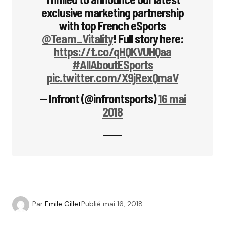
exclusive marketing partnership
with top French eSports
@Team_Vitality
! Full story here:
https://t.co/qHQKVUHQaa
#AllAboutESports
pic.twitter.com/X9jRexQmaV
— Infront (@infrontsports)
16 mai
2018
Par
Emile Gillet
Publié
mai 16, 2018