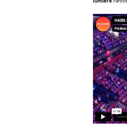
lumière
renfor