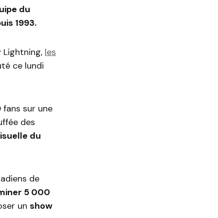
uipe du
uis 1993.
 Lightning,
les
té ce lundi
0 fans sur une
uffée des
isuelle du
nadiens de
uminer 5 000
poser un
show