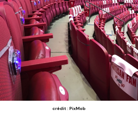
crédit : PixMob