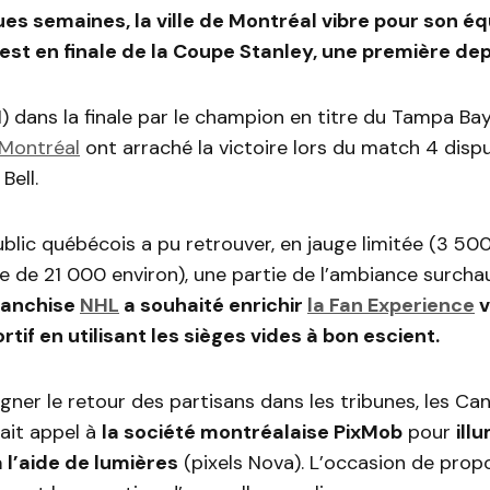
es semaines, la ville de Montréal vibre pour son éq
est en finale de la Coupe Stanley, une première dep
 dans la finale par le champion en titre du Tampa Bay
Montréal
ont arraché la victoire lors du match 4 dispu
Bell.
ublic québécois a pu retrouver, en jauge limitée (3 50
e de 21 000 environ), une partie de l’ambiance surcha
franchise
NHL
a souhaité enrichir
la Fan Experience
v
tif en utilisant les sièges vides à bon escient.
er le retour des partisans dans les tribunes, les Ca
ait appel à
la société montréalaise PixMob
pour
ill
à l’aide de lumières
(pixels Nova). L’occasion de pro