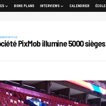
GES
BONS PLANS
INTERVIEWS
CALENDRIER
ÉCOLE
 DAY
SPORTS US
ciété PixMob illumine 5000 sièges