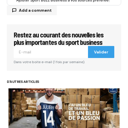
Add a comment
Restez au courant des nouvelles les
Votre adresse e-mail ne sera pas publiée.
Les
champs obligatoires sont indiqués avec
*
plus importantes du sport business
Valider
Comment
*
Dans votre boite e-mail (1 fois par semaine).
D'AUTRES ARTICLES
Your Name
*
Your E-mail
*