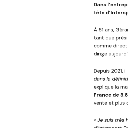
Dans l’entrep
tête d’Inters
À 61 ans, Géra
tant que prési
comme directeu
dirige aujourd
Depuis 2021, i
dans la défini
explique la ma
France de 3,6
vente et plus 
« Je suis très
d’Intersport F