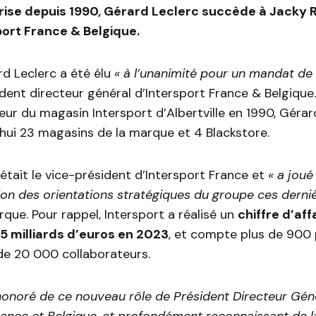
rise depuis 1990, Gérard Leclerc succède à Jacky R
port France & Belgique.
rd Leclerc a été élu
« à l’unanimité pour un mandat de 
dent directeur général d’Intersport France & Belgique.
r du magasin Intersport d’Albertville en 1990, Gérar
’hui 23 magasins de la marque et 4 Blackstore.
l était le vice-président d’Intersport France et
« a joué
tion des orientations stratégiques du groupe ces derni
rque. Pour rappel, Intersport a réalisé un
chiffre d’aff
5 milliards d’euros en 2023
, et compte plus de 900 
de 20 000 collaborateurs.
 honoré de ce nouveau rôle de Président Directeur Gén
rance et Belgique, et profondément reconnaissant de l