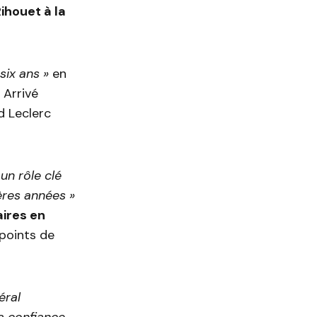
ihouet à la
six ans »
en
 Arrivé
d Leclerc
 un rôle clé
ères années »
aires en
points de
éral
a confiance