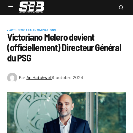
ACTUS
FOOTBALL
NOMINATIONS
Victoriano Melero devient
(officiellement) Directeur Général
du PSG
Par
Ari Hatchwell
8 octobre 2024