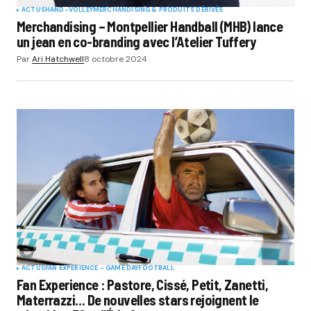
ACTUS
HAND-VOLLEY
MERCHANDISING & PRODUITS DÉRIVÉS
Merchandising – Montpellier Handball (MHB) lance
un jean en co-branding avec l’Atelier Tuffery
Par
Ari Hatchwell
8 octobre 2024
ACTUS
FAN EXPERIENCE - GAME DAY
FOOTBALL
Fan Experience : Pastore, Cissé, Petit, Zanetti,
Materrazzi… De nouvelles stars rejoignent le