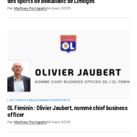
des sports de Beaublanc de Limoges
Par
Mathieu Portogallo
14 mars 2025
ACTUS
FOOTBALL
NOMINATIONS
SPORTS
OL Féminin : Olivier Jaubert, nommé chief business
officer
Par
Mathieu Portogallo
14 mars 2025