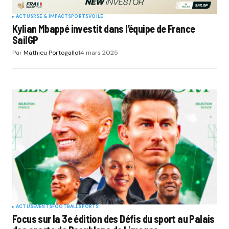
ACTUS
RSE & IMPACT
SPORTS
VOILE
Kylian Mbappé investit dans l’équipe de France
SailGP
Par
Mathieu Portogallo
14 mars 2025
ACTUS
EVENTS
FOOTBALL
SPORTS
Focus sur la 3e édition des Défis du sport au Palais