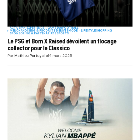
ACTUS
FAN EXPERIENCE - GAME DAY
FOOTBALL
MERCHANDISING & PRODUITS DÉRIVÉS
MODE - LIFESTYLE
SHOPPING
SPONSORING & PARTENARIATS
SPORTS
Le PSG et Born X Raised dévoilent un flocage
collector pour le Classico
Par
Mathieu Portogallo
14 mars 2025