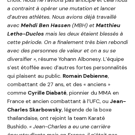
a contraint à opérer une mutation et lancer
d’autres athlètes. Nous avions déjà travaillé
avec
Mehdi Ben Hassen
(MBH) et
Matthieu
Letho-Duclos
mais les deux étaient blessés à
cette période. On a finalement très bien rebondi
avec des personnes de valeur et on a su se
diversifier »
, résume Yohann Albonesy. L’équipe
s’est étoffée avec d’autres fortes personnalités
qui plaisent au public.
Romain Debienne
,
combattant de 27 ans, et des « anciens »
comme
Cyrille Diabaté
, pionnier du MMA en
France et ancien combattant à l’UFC, ou
Jean-
Charles Skarbowsky
, légende de la boxe
thaïlandaise, ont rejoint la team Karaté
Bushido.
« Jean-Charles a eu une carrière
époustouflante mais en France, il n’était pas