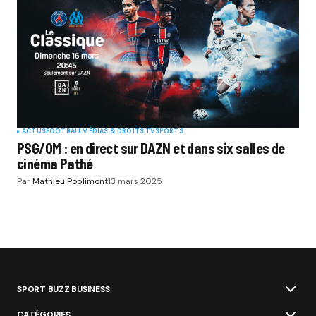
ACTUS
FOOTBALL
MÉDIAS & DROITS TV
SPORTS
PSG/OM : en direct sur DAZN et dans six salles de
cinéma Pathé
Par
Mathieu Poplimont
13 mars 2025
SPORT BUZZ BUSINESS
CATÉGORIES