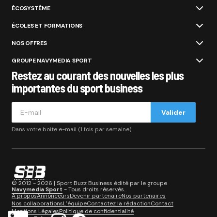
ÉCOSYSTÈME
ÉCOLES ET FORMATIONS
NOS OFFRES
GROUPE NAVYMEDIA SPORT
Restez au courant des nouvelles les plus
importantes du sport business
Valider
Dans votre boite e-mail (1 fois par semaine).
© 2012 - 2026 | Sport Buzz Business édité par le groupe
Navymedia Sport
- Tous droits réservés.
A propos
Annonceurs
Devenir partenaire
Nos partenaires
Nos collaborations
L’équipe
Contactez la rédaction
Contact
Mentions Légales
Politique de confidentialité