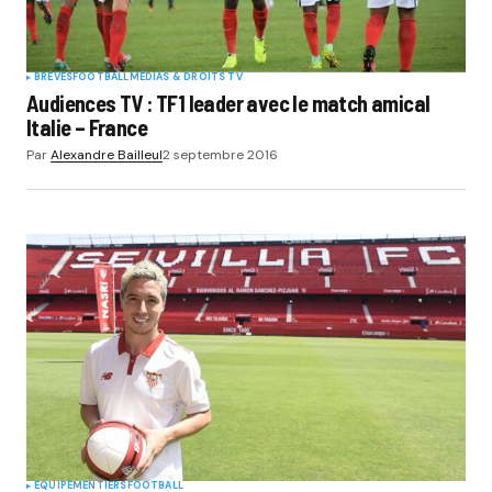
BRÈVES
FOOTBALL
MÉDIAS & DROITS TV
Audiences TV : TF1 leader avec le match amical
Italie – France
Par
Alexandre Bailleul
2 septembre 2016
EQUIPEMENTIERS
FOOTBALL