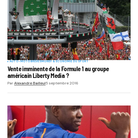
AUTO-MOTO
BRÈVES
MONEY & ÉCONOMIE DU SPORT
Vente imminente de la Formule 1 au groupe
américain Liberty Media ?
Par
Alexandre Bailleul
5 septembre 2016