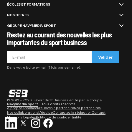
ÉCOLES ET FORMATIONS
NOS OFFRES
GROUPE NAVYMEDIA SPORT
Restez au courant des nouvelles les plus
importantes du sport business
Valider
Dans votre boite e-mail (1 fois par semaine).
© 2012 - 2026 | Sport Buzz Business édité par le groupe
Navymedia Sport
- Tous droits réservés.
A propos
Annonceurs
Devenir partenaire
Nos partenaires
Nos collaborations
L’équipe
Contactez la rédaction
Contact
Mentions Légales
Politique de confidentialité