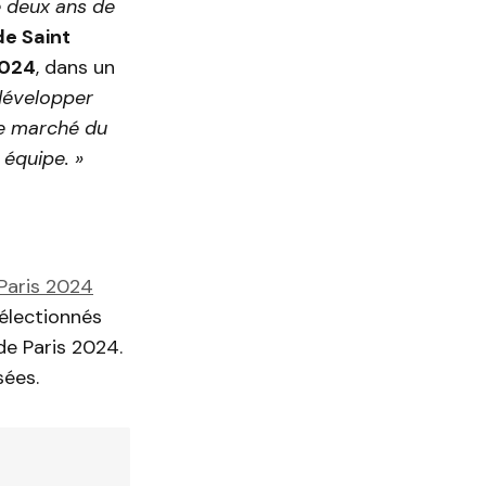
e deux ans de
e Saint
2024
, dans un
 développer
e marché du
n équipe. »
Paris 2024
sélectionnés
de Paris 2024.
sées.