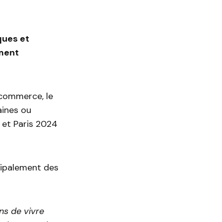
ques et
ment
 commerce, le
aines ou
s et Paris 2024
cipalement des
ns de vivre