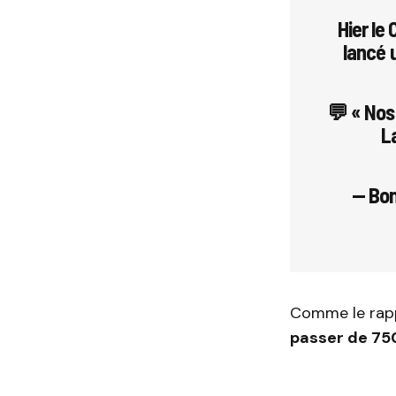
Hier le
lancé 
💬 « Nos 
L
— Bon
Comme le rappe
passer de 750