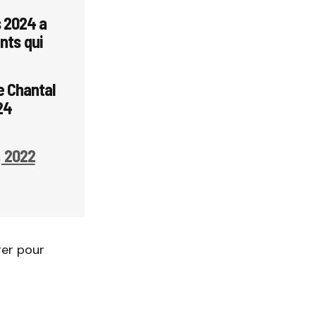
s 2024 a
nts qui
ue Chantal
24
, 2022
rer pour