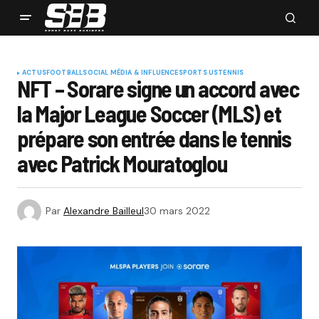
ACTUS
FOOTBALL
SOCIAL MÉDIA & INFLUENCE
SPORTS US
TENNIS
NFT – Sorare signe un accord avec
la Major League Soccer (MLS) et
prépare son entrée dans le tennis
avec Patrick Mouratoglou
Par
Alexandre Bailleul
30 mars 2022