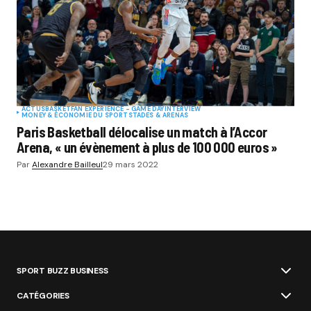
ACTUS
BASKET
FAN EXPERIENCE - GAME DAY
INTERVIEW
MONEY & ÉCONOMIE DU SPORT
STADES & ARENAS
Paris Basketball délocalise un match à l’Accor
Arena, « un évènement à plus de 100 000 euros »
Par
Alexandre Bailleul
29 mars 2022
SPORT BUZZ BUSINESS
CATÉGORIES