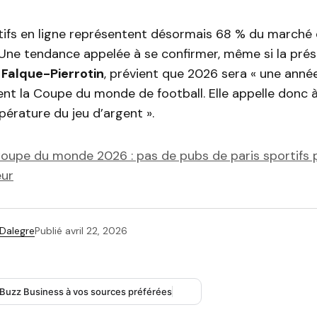
tifs en ligne représentent désormais 68 % du marché 
 Une tendance appelée à se confirmer, même si la pré
 Falque-Pierrotin
, prévient que 2026 sera « une année
 la Coupe du monde de football. Elle appelle donc à 
pérature du jeu d’argent ».
oupe du monde 2026 : pas de pubs de paris sportifs 
eur
 Dalegre
Publié
avril 22, 2026
 Buzz Business à vos sources préférées