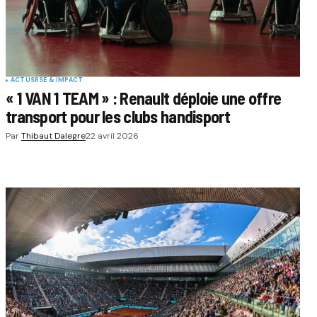
ACTUS
RSE & IMPACT
« 1 VAN 1 TEAM » : Renault déploie une offre
transport pour les clubs handisport
Par
Thibaut Dalegre
22 avril 2026