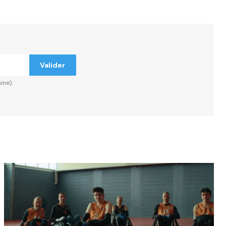
Valider
ine).