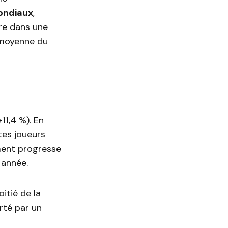
ondiaux
,
ire dans une
 moyenne du
11,4 %). En
tes joueurs
ement progresse
 année.
itié de la
rté par un