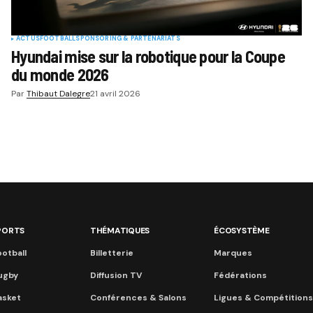
ACTUS
FOOTBALL
SPONSORING & PARTENARIATS
Hyundai mise sur la robotique pour la Coupe
du monde 2026
Par
Thibaut Dalegre
21 avril 2026
PORTS
THÉMATIQUES
ÉCOSYSTÈME
otball
Billetterie
Marques
ugby
Diffusion TV
Fédérations
asket
Conférences & Salons
Ligues & Compétitions