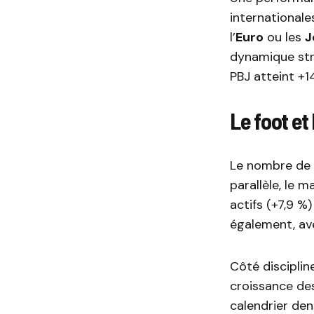
internationa
l’
Euro
ou les
J
dynamique str
PBJ atteint +1
Le foot et
Le nombre de p
parallèle, le 
actifs (+7,9 %
également, av
Côté disciplin
croissance des
calendrier den