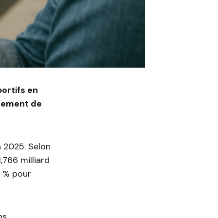
ortifs en
ngement de
n 2025. Selon
1,766 milliard
2 % pour
ns