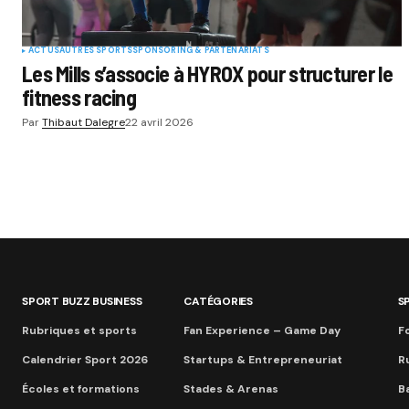
ACTUS
AUTRES SPORTS
SPONSORING & PARTENARIATS
Les Mills s’associe à HYROX pour structurer le
fitness racing
Par
Thibaut Dalegre
22 avril 2026
SPORT BUZZ BUSINESS
CATÉGORIES
S
Rubriques et sports
Fan Experience – Game Day
Fo
Calendrier Sport 2026
Startups & Entrepreneuriat
R
Écoles et formations
Stades & Arenas
B