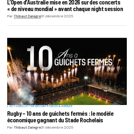
L’Open d’Australie mise en 2026 sur des concerts
« de niveau mondial » avant chaque night session
Par
Thibaut Dalegre
31 décembre 2025
ACTUS
BILLETTERIE
RUGBY
STADES & ARENAS
Rugby – 10 ans de guichets fermés : le modèle
économique gagnant du Stade Rochelais
Par
Thibaut Dalegre
31 décembre 2025