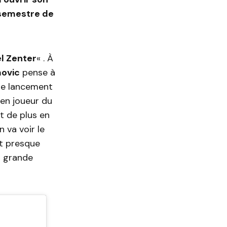
 semestre de
l Zenter
« . À
movic
pense à
 le lancement
cien joueur du
t de plus en
 va voir le
nt presque
s grande