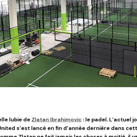
elle lubie de
Zlatan Ibrahimovic
: le padel. L’actuel 
ited s’est lancé en fin d’année dernière dans cett
omme Zlatan ne fait jamais les choses à moitié, il v