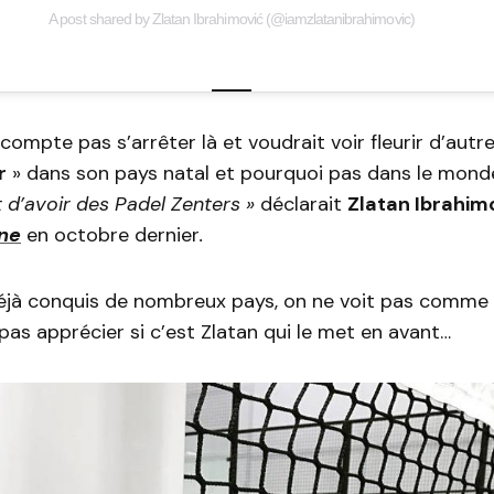
A post shared by Zlatan Ibrahimović (@iamzlatanibrahimovic)
compte pas s’arrêter là et voudrait voir fleurir d’autr
r
» dans son pays natal et pourquoi pas dans le monde
t d’avoir des Padel Zenters »
déclarait
Zlatan Ibrahim
ne
en octobre dernier
.
 déjà conquis de nombreux pays, on ne voit pas comme 
pas apprécier si c’est Zlatan qui le met en avant…