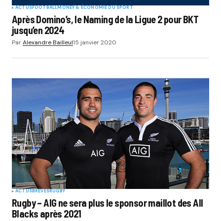
ACTUS
FOOTBALL
MONEY & ÉCONOMIE DU SPORT
Après Domino’s, le Naming de la Ligue 2 pour BKT
jusqu’en 2024
Par
Alexandre Bailleul
15 janvier 2020
ACTUS
BRÈVES
RUGBY
Rugby – AIG ne sera plus le sponsor maillot des All
Blacks après 2021