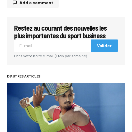
Add a comment
Restez au courant des nouvelles les
Votre adresse e-mail ne sera pas publiée.
Les
champs obligatoires sont indiqués avec
*
plus importantes du sport business
Valider
Comment
*
Dans votre boite e-mail (1 fois par semaine).
D'AUTRES ARTICLES
Your Name
*
Your E-mail
*
Submit Comment