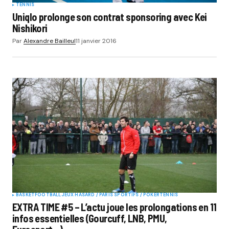
TENNIS
Uniqlo prolonge son contrat sponsoring avec Kei
Nishikori
Par
Alexandre Bailleul
11 janvier 2016
BASKET
FOOTBALL
JEUX HASARD / PARIS SPORTIFS / POKER
TENNIS
EXTRA TIME #5 – L’actu joue les prolongations en 11
infos essentielles (Gourcuff, LNB, PMU,