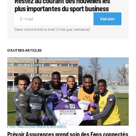
Restez au courant des nouvelles les
Votre adresse e-mail ne sera pas publiée.
Les
champs obligatoires sont indiqués avec
*
plus importantes du sport business
Valider
Comment
*
Dans votre boite e-mail (1 fois par semaine).
D'AUTRES ARTICLES
Your Name
*
Your E-mail
*
Submit Comment
FOOTBALL
SOCIAL MÉDIA & INFLUENCE
Prévoir Assurances prend soin des Fans connectés