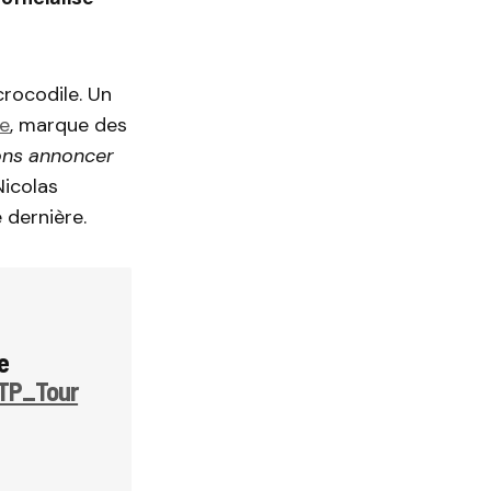
crocodile. Un
re
, marque des
ons annoncer
Nicolas
 dernière.
e
TP_Tour