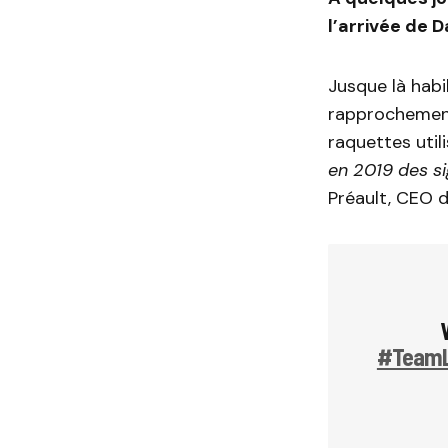
l’arrivée de
Jusque là habi
rapprochement 
raquettes uti
en 2019 des s
Préault, CEO d
#TeamL