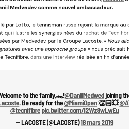
 Daniil Medvedev comme nouvel ambassadeur.
llé par Lotto, le tennisman russe rejoint la marque au 
qui illustre les synergies nées du
rachat de Tecnifib
lisées par Medvedev, par le Groupe Lacoste.
« Nous all
ignatures avec une approche groupe »
nous précisait 
e Tecnifibre,
dans une interview
réalisée en fin d’année
Welcome to the family,🐊!
@DaniilMedwed
joining th
acoste
. Be ready for the
@MiamiOpen
👏🏻💥
@A
@tecnifibre
pic.twitter.com/I2Wz8wLwEu
— LACOSTE (@LACOSTE)
18 mars 2019