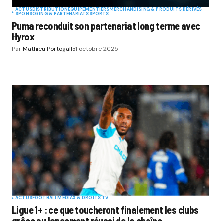
ACTUS
DISTRIBUTION
EQUIPEMENTIERS
MERCHANDISING & PRODUITS DÉRIVÉS
SPONSORING & PARTENARIATS
SPORTS
Puma reconduit son partenariat long terme avec
Hyrox
Par
Mathieu Portogallo
1 octobre 2025
ACTUS
FOOTBALL
MÉDIAS & DROITS TV
Ligue 1+ : ce que toucheront finalement les clubs
grâce au lancement réussi de la chaîne