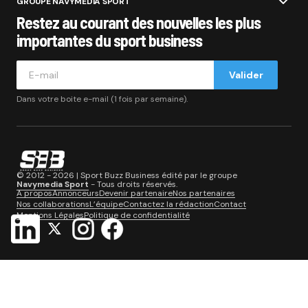
GROUPE NAVYMEDIA SPORT
Restez au courant des nouvelles les plus
importantes du sport business
Valider
Dans votre boite e-mail (1 fois par semaine).
© 2012 - 2026 | Sport Buzz Business édité par le groupe
Navymedia Sport
- Tous droits réservés.
A propos
Annonceurs
Devenir partenaire
Nos partenaires
Nos collaborations
L’équipe
Contactez la rédaction
Contact
Mentions Légales
Politique de confidentialité