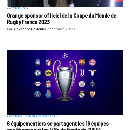
ACTUS
RUGBY
Orange sponsor officiel de la Coupe du Monde de
Rugby France 2023
Par
Alexandre Bailleul
14 décembre 2020
ACTUS
EQUIPEMENTIERS
FOOTBALL
6 équipementiers se partagent les 16 équipes
qualifiées pour les 1/8e de finale de l’UEFA