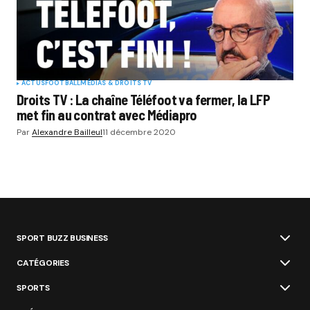
ACTUS
FOOTBALL
MÉDIAS & DROITS TV
Droits TV : La chaîne Téléfoot va fermer, la LFP
met fin au contrat avec Médiapro
Par
Alexandre Bailleul
11 décembre 2020
SPORT BUZZ BUSINESS
CATÉGORIES
SPORTS