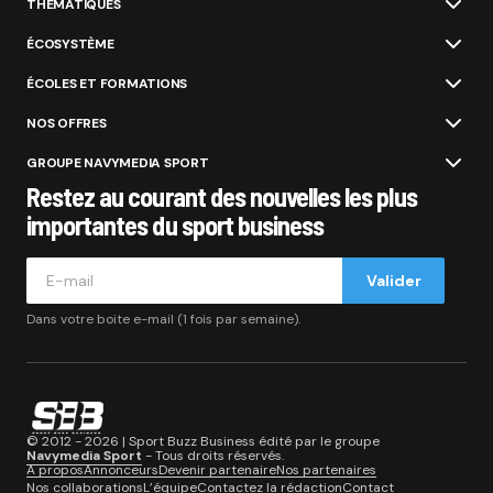
THÉMATIQUES
ÉCOSYSTÈME
ÉCOLES ET FORMATIONS
NOS OFFRES
GROUPE NAVYMEDIA SPORT
Restez au courant des nouvelles les plus
importantes du sport business
Valider
Dans votre boite e-mail (1 fois par semaine).
© 2012 - 2026 | Sport Buzz Business édité par le groupe
Navymedia Sport
- Tous droits réservés.
A propos
Annonceurs
Devenir partenaire
Nos partenaires
Nos collaborations
L’équipe
Contactez la rédaction
Contact