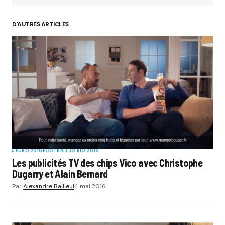
D'AUTRES ARTICLES
Your Name
*
Your E-mail
*
Submit Comment
EURO 2016
FOOTBALL
JO RIO 2016
Les publicités TV des chips Vico avec Christophe
Dugarry et Alain Bernard
Par
Alexandre Bailleul
4 mai 2016