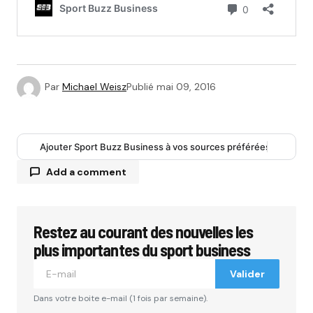
Par
Michael Weisz
Publié
mai 09, 2016
Ajouter Sport Buzz Business à vos sources préférées
Add a comment
Restez au courant des nouvelles les
Votre adresse e-mail ne sera pas publiée.
Les
champs obligatoires sont indiqués avec
*
plus importantes du sport business
Valider
Comment
*
Dans votre boite e-mail (1 fois par semaine).