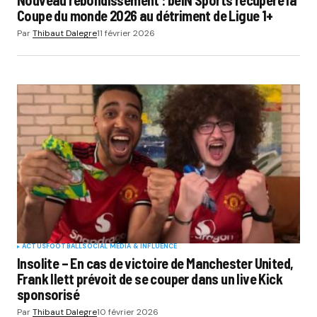
Coupe du monde 2026 au détriment de Ligue 1+
Par
Thibaut Dalegre
11 février 2026
ACTUS
FOOTBALL
SOCIAL MÉDIA & INFLUENCE
Insolite – En cas de victoire de Manchester United,
Frank Ilett prévoit de se couper dans un live Kick
sponsorisé
Par
Thibaut Dalegre
10 février 2026