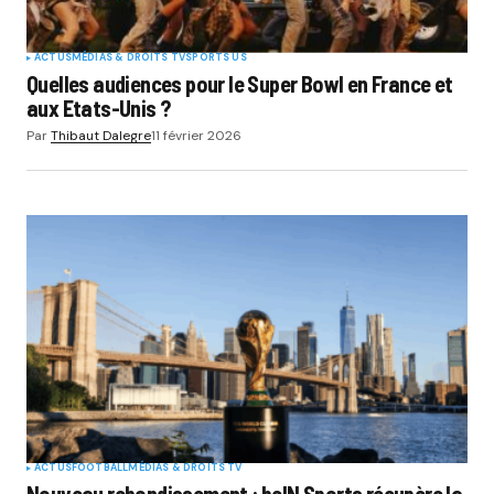
ACTUS
MÉDIAS & DROITS TV
SPORTS US
Quelles audiences pour le Super Bowl en France et
aux Etats-Unis ?
Par
Thibaut Dalegre
11 février 2026
ACTUS
FOOTBALL
MÉDIAS & DROITS TV
Nouveau rebondissement : beIN Sports récupère la